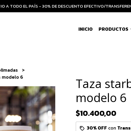
IO A TODO EL PAÍS - 30% DE DESCUENTO EFECTIVO/TRANSFERE
INICIO
PRODUCTOS
blimadas
s modelo 6
Taza star
modelo 6
$10.400,00
30% OFF
con
Trans