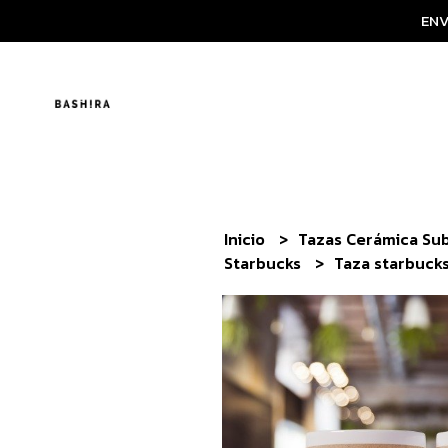
ENV
Inicio
Tazas Cerámica Su
Starbucks
Taza starbuck