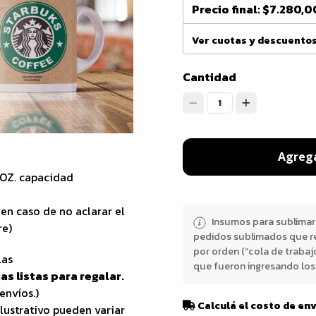
Precio final:
$7.280,0
Ver cuotas y descuento
Cantidad
1
Agrega
1OZ. capacidad
en caso de no aclarar el
Insumos para sublimar
re)
pedidos sublimados que r
por orden (“cola de trabaj
las
que fueron ingresando los 
as listas para regalar.
envíos.)
Calculá el costo de en
lustrativo pueden variar