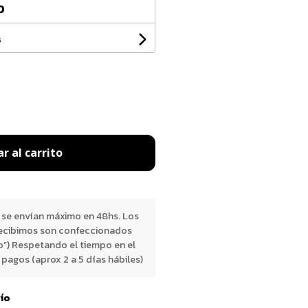
0
s
r al carrito
 se envían máximo en 48hs. Los
ecibimos son confeccionados
o”) Respetando el tiempo en el
pagos (aprox 2 a 5 días hábiles)
vío