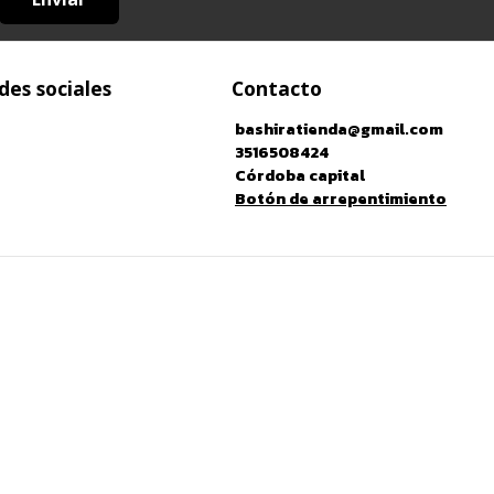
des sociales
Contacto
bashiratienda@gmail.com
3516508424
Córdoba capital
Botón de arrepentimiento