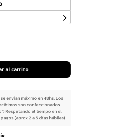
0
s
r al carrito
 se envían máximo en 48hs. Los
ecibimos son confeccionados
o”) Respetando el tiempo en el
pagos (aprox 2 a 5 días hábiles)
vío