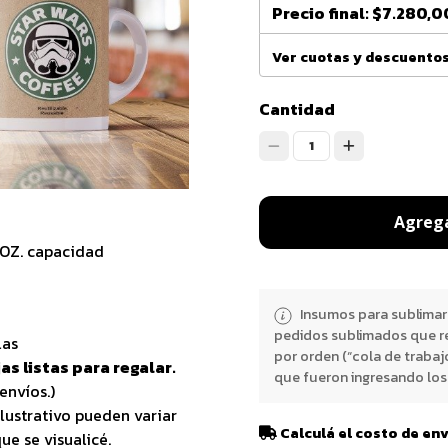
Precio final:
$7.280,0
Ver cuotas y descuento
Cantidad
1
Agrega
1OZ. capacidad
Insumos para sublimar
pedidos sublimados que r
las
por orden (“cola de trabaj
as listas para regalar.
que fueron ingresando los 
envíos.)
lustrativo pueden variar
Calculá el costo de en
ue se visualicé.