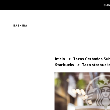
ENV
Inicio
Tazas Cerámica Su
Starbucks
Taza starbuck