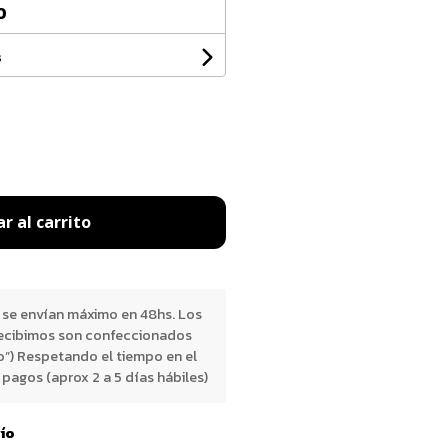
0
s
r al carrito
 se envían máximo en 48hs. Los
ecibimos son confeccionados
o”) Respetando el tiempo en el
pagos (aprox 2 a 5 días hábiles)
vío