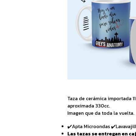
Taza de cerámica importada 1
aproximada 330cc.
Imagen que da toda la vuelta.
✔️Apta Microondas ✔️Lavavajil
Las tazas se entregan en caj