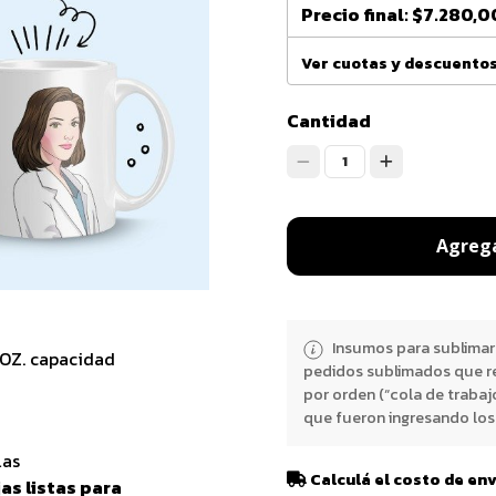
Precio final:
$7.280,0
Ver cuotas y descuento
Cantidad
1
Agrega
Insumos para sublimar
1OZ. capacidad
pedidos sublimados que r
por orden (“cola de trabaj
que fueron ingresando los 
las
Calculá el costo de en
as listas para