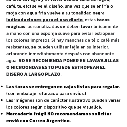
café, te, etc) se ve el diseño, una vez que se enfría o
moja con agua fria vuelve a su tonalidad negra
Indicadaciones para el uso diario
, estas
tazas
mágicas
personalizadas
se
deben
lavar
únicamente
a mano con una esponja suave para evitar estropear
los colores impresos. Si hay manchas de té o café más
resistentes,
se
pueden utilizar lejía en su interior,
aclarando inmediatamente después con abundante
agua.
NO SE RECOMIENDA PONER EN LAVAVAJILLAS
O MICROONDAS ESTO PUEDE ESTROPEAR EL
DISEÑO A LARGO PLAZO.
Las tazas se entregan en cajas listas para regalar.
(con embalaje reforzado para envíos.)
Las imágenes son de carácter ilustrativo pueden variar
los colores según dispositivo que se visualicé.
Mercadería frágil NO recomendamos solicitar
envió con Correo Argentino.