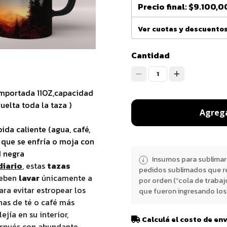
Precio final:
$9.100,0
Ver cuotas y descuento
Cantidad
1
importada 11OZ,capacidad
elta toda la taza )
Agrega
bida caliente (agua, café,
ez que se enfría o moja con
d negra
Insumos para sublimar
diario
, estas
tazas
pedidos sublimados que r
eben
lavar
únicamente a
por orden (“cola de trabaj
ra evitar estropear los
que fueron ingresando los 
has de té o café más
ejía en su interior,
Calculá el costo de en
spués con abundante