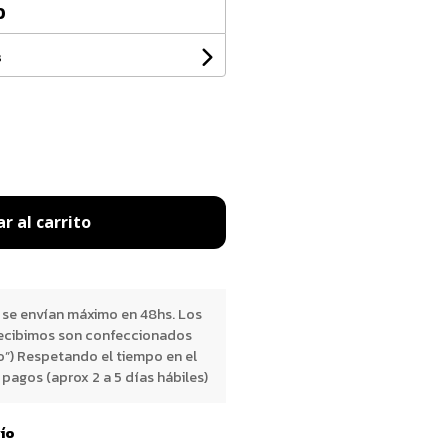
0
s
r al carrito
 se envían máximo en 48hs. Los
ecibimos son confeccionados
o”) Respetando el tiempo en el
pagos (aprox 2 a 5 días hábiles)
vío