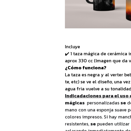
Incluye
✔️ 1 taza mágica de cerámica 
aprox 330 cc (Imagen que da vu
¿Cómo funciona?
La taza es negra y al verter be
te, etc) se ve el diseño, una v
agua fria vuelve a su tonalida
Indicadaciones para el uso 
mágicas
personalizadas
se
d
mano con una esponja suave pa
colores impresos. Si hay manc
resistentes,
se
pueden utilizar l
aclarando inmediatamente de