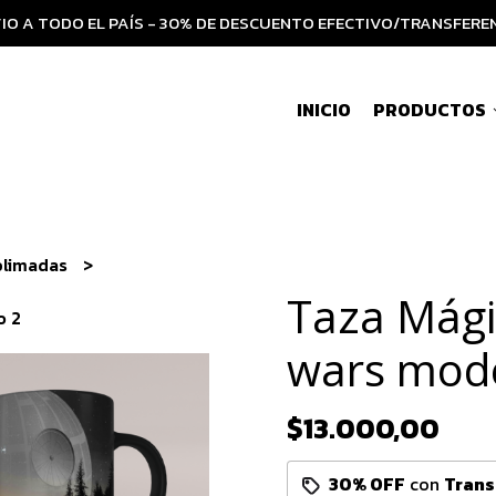
IO A TODO EL PAÍS - 30% DE DESCUENTO EFECTIVO/TRANSFERE
INICIO
PRODUCTOS
blimadas
Taza Mági
o 2
wars mode
$13.000,00
30% OFF
con
Trans