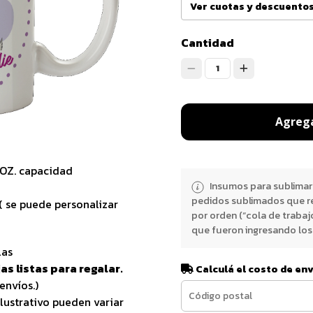
Ver cuotas y descuento
Cantidad
1
Agrega
1OZ. capacidad
Insumos para sublimar
pedidos sublimados que r
( se puede personalizar
por orden (“cola de trabaj
que fueron ingresando los 
las
as listas para regalar.
Calculá el costo de en
envíos.)
lustrativo pueden variar