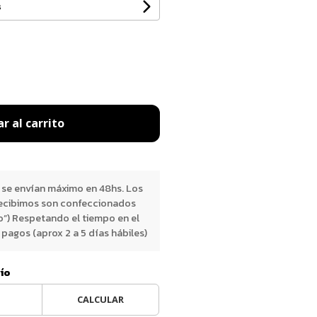
s
r al carrito
 se envían máximo en 48hs. Los
ecibimos son confeccionados
o”) Respetando el tiempo en el
pagos (aprox 2 a 5 días hábiles)
vío
CALCULAR