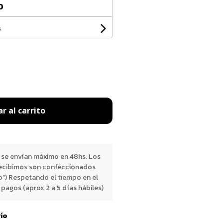
0
s
r al carrito
 se envían máximo en 48hs. Los
ecibimos son confeccionados
o”) Respetando el tiempo en el
pagos (aprox 2 a 5 días hábiles)
vío