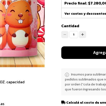
Precio final:
$7.280,0
Ver cuotas y descuento
Cantidad
1
Agrega
Insumos para sublimar
pedidos sublimados que r
1OZ. capacidad
por orden (“cola de trabaj
que fueron ingresando los 
Calculá el costo de en
las