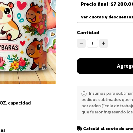
Precio final:
$7.280,0
Ver cuotas y descuento
Cantidad
1
Agrega
Insumos para sublimar
pedidos sublimados que r
1OZ. capacidad
por orden (“cola de trabaj
que fueron ingresando los 
Calculá el costo de en
las