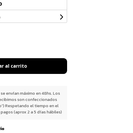
0
s
r al carrito
 se envían máximo en 48hs. Los
ecibimos son confeccionados
o”) Respetando el tiempo en el
pagos (aprox 2 a 5 días hábiles)
vío