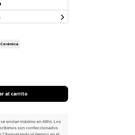
0
s
 Cerámica
r al carrito
 se envían máximo en 48hs. Los
ecibimos son confeccionados
o”) Respetando el tiempo en el