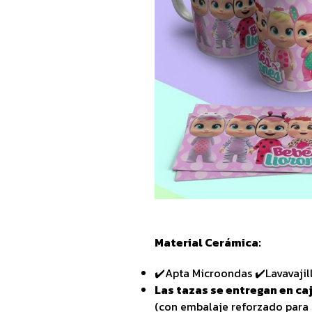
Material Cerámica:
✔️Apta Microondas ✔️Lavavajil
Las tazas se entregan en caj
(con embalaje reforzado para 