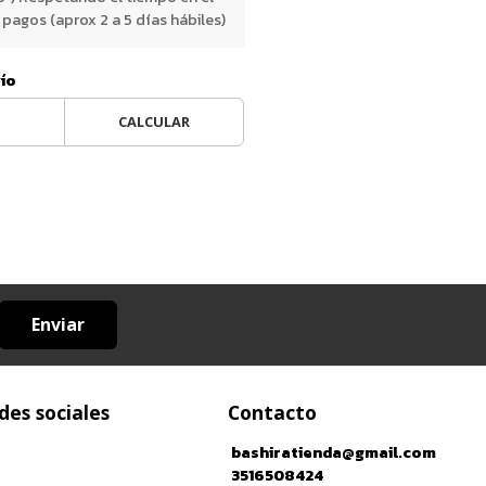
pagos (aprox 2 a 5 días hábiles)
vío
CALCULAR
Enviar
des sociales
Contacto
bashiratienda@gmail.com
3516508424