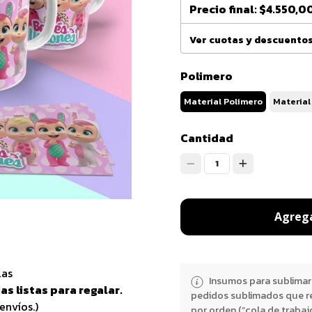
Precio final:
$4.550,0
Ver cuotas y descuento
Polimero
Material Polimero
Material
Cantidad
1
Agrega
las
Insumos para sublimar
as listas para regalar.
pedidos sublimados que r
envíos.)
por orden (“cola de trabaj