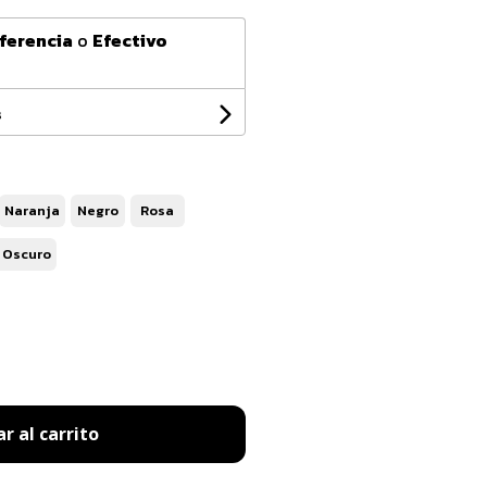
ferencia
o
Efectivo
0
s
Naranja
Negro
Rosa
 Oscuro
r al carrito