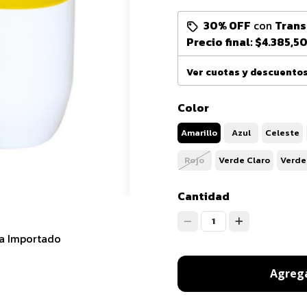
30% OFF
con
Trans
Precio final:
$4.385,5
Ver cuotas y descuento
Color
Amarillo
Azul
Celeste
Rojo
Verde Claro
Verde
Cantidad
1
ra Importado
O
Agrega